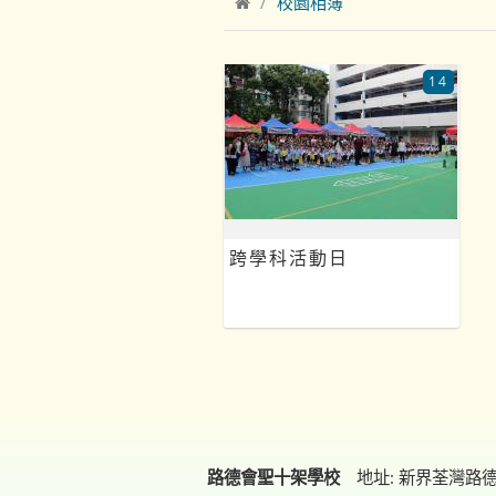
校園相簿
14
跨學科活動日
路德會聖十架學校
地址: 新界荃灣路