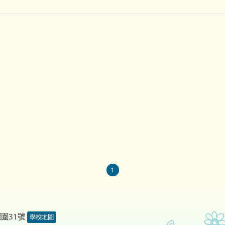
1
德圍31號
學校地圖