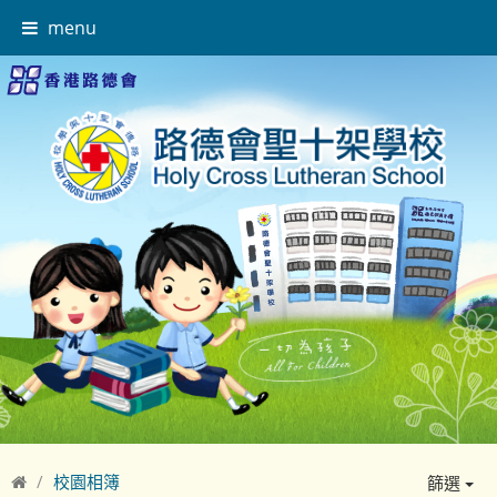
menu
校園相簿
篩選