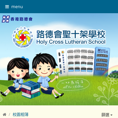
menu
校園相簿
篩選