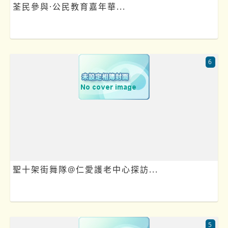
荃民參與·公民教育嘉年華...
6
聖十架街舞隊@仁愛護老中心探訪...
5