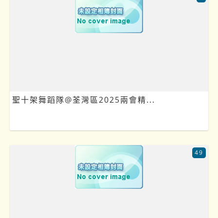
聖十架舞蹈隊@荃灣區2025兩會精...
49