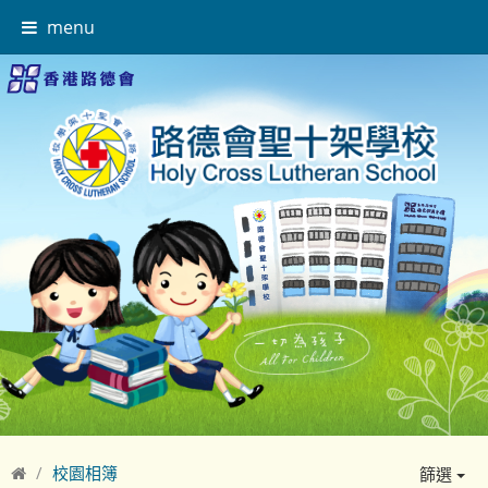
menu
校園相簿
篩選