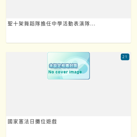
聖十架舞蹈隊擔任中學活動表演隊...
21
國家憲法日攤位遊戲