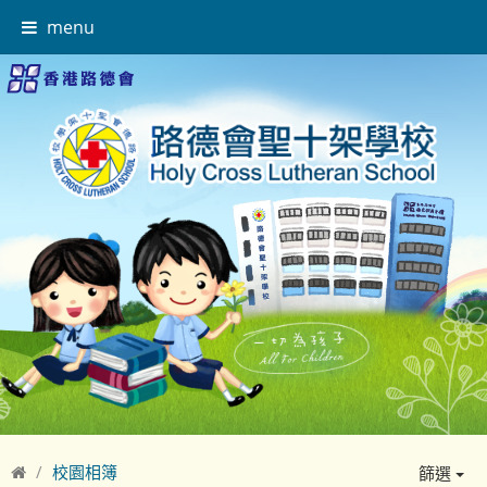
menu
校園相簿
篩選