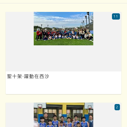
11
聖十架·躍動在西沙
2