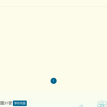
1
德圍31號
學校地圖