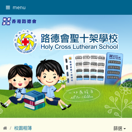
menu
校園相簿
篩選