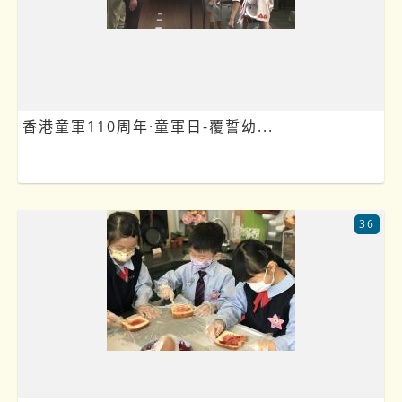
香港童軍110周年·童軍日-覆誓幼...
36