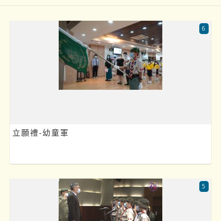
6
立願禮-幼童軍
5