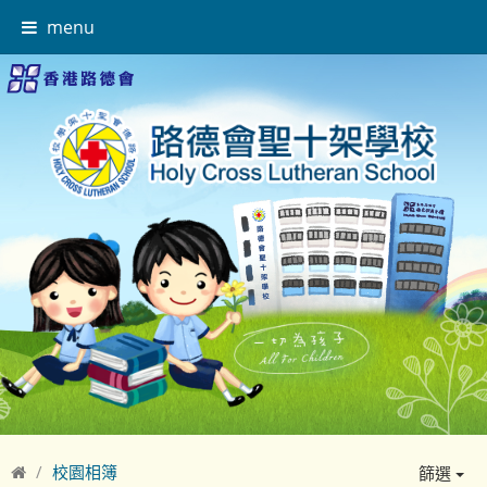
menu
校園相簿
篩選