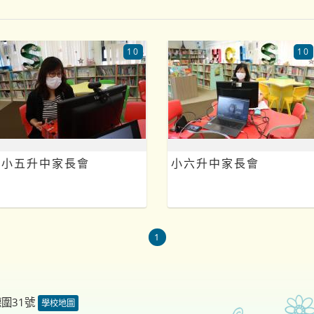
10
10
小五升中家長會
小六升中家長會
1
德圍31號
學校地圖