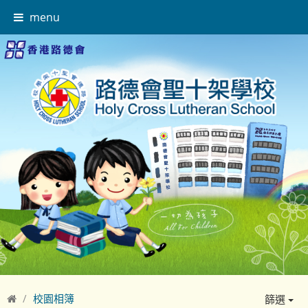
menu
校園相簿
篩選