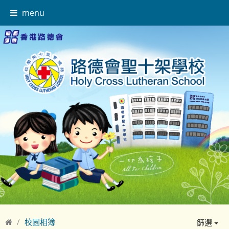
menu
校園相簿
篩選