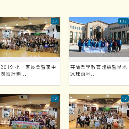
28
132
2019 小一家長會暨家中
芬蘭樂學教育體驗暨旱地
閱讀計劃...
冰球兩地...
10
10