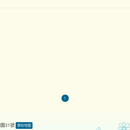
1
德圍31號
學校地圖