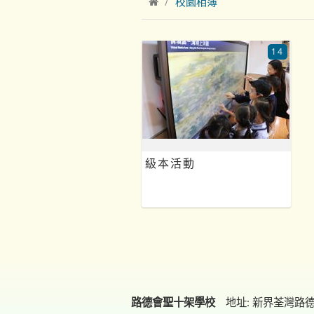
校園相簿
14
級本活動
路德會聖十架學校
地址: 新界荃灣路