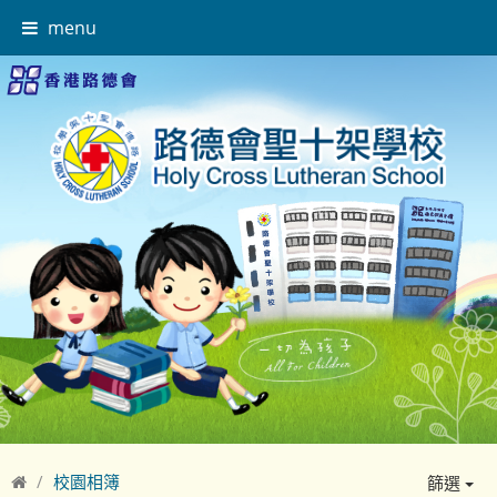
menu
校園相簿
篩選