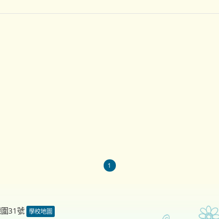
1
德圍31號
學校地圖