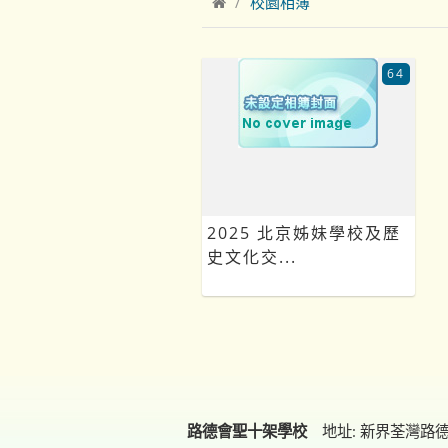
校園相簿
64
2025 北京姊妹學校及歷
史文化交...
路德會聖十架學校
地址: 新界荃灣路