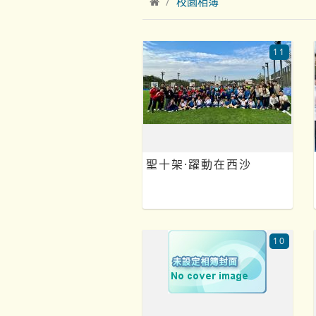
校園相簿
11
聖十架·躍動在西沙
10