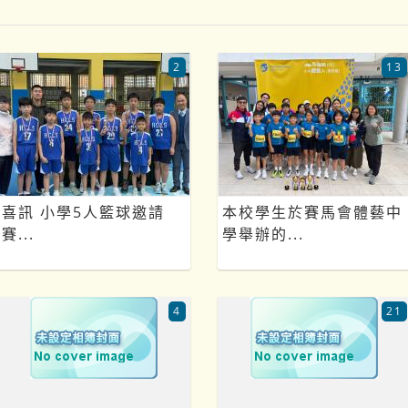
2
13
喜訊 小學5人籃球邀請
本校學生於賽馬會體藝中
賽...
學舉辦的...
4
21