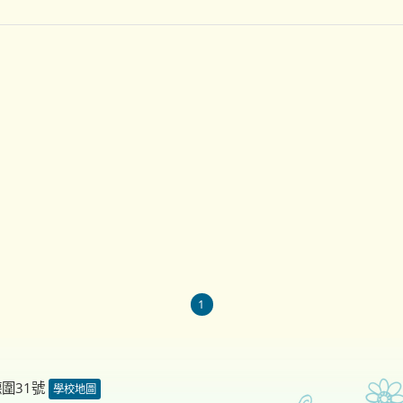
1
德圍31號
學校地圖