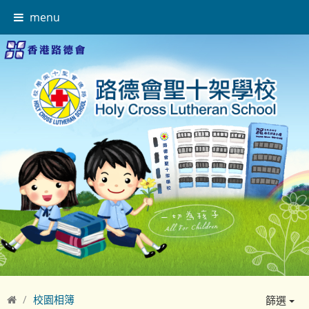
menu
校園相簿
篩選