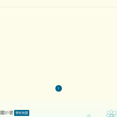
1
德圍31號
學校地圖