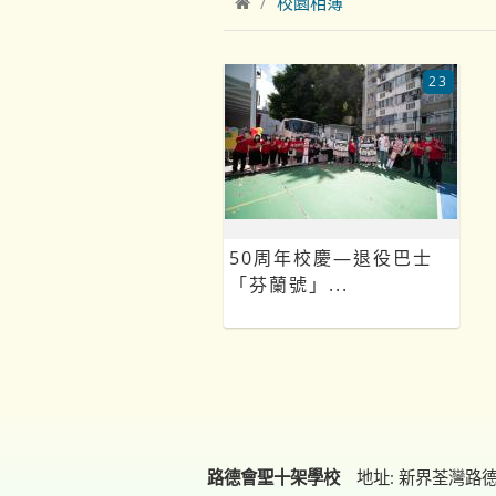
校園相簿
23
50周年校慶—退役巴士
「芬蘭號」...
路德會聖十架學校
地址: 新界荃灣路