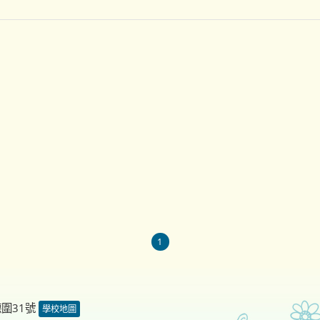
1
德圍31號
學校地圖