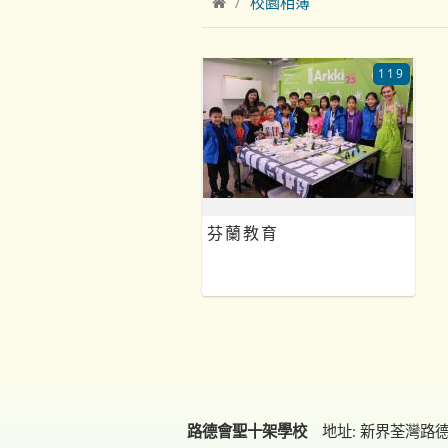
校園相簿
119
芬蘭教育
路德會聖十架學校
地址: 新界荃灣路