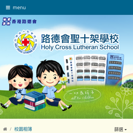
menu
校園相簿
篩選