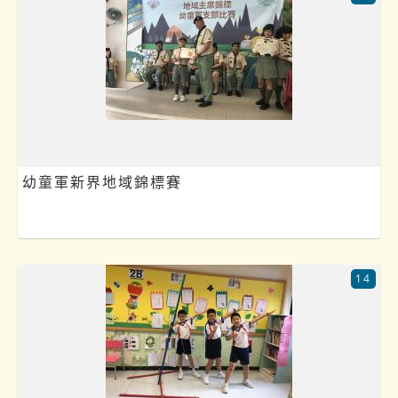
幼童軍新界地域錦標賽
14