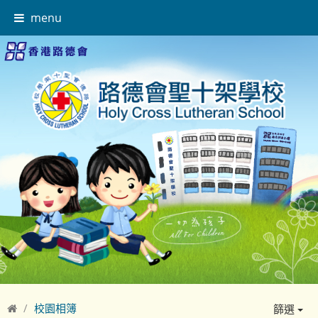
menu
校園相簿
篩選