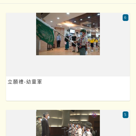
6
立願禮-幼童軍
5