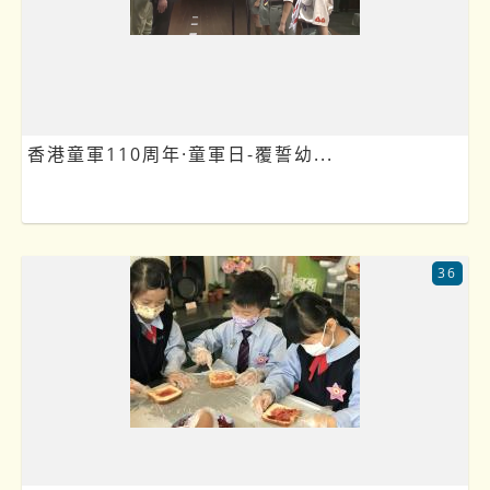
香港童軍110周年·童軍日-覆誓幼...
36