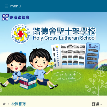
menu
校園相簿
篩選