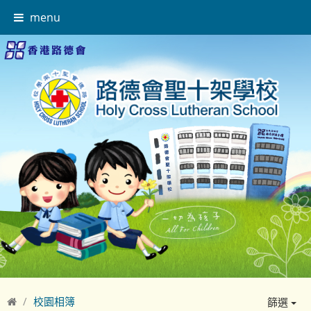
menu
校園相簿
篩選