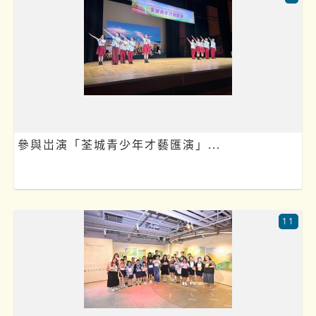
參與岀演「荃城青少年才藝匯演」...
11