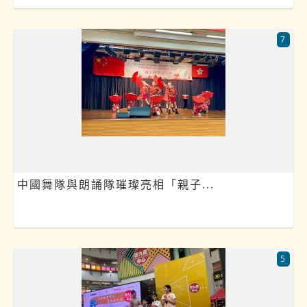
7
中國舞隊與朗誦隊璀璨亮相「親子...
5