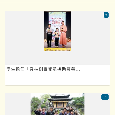
9
學生擔任「脊柱側彎兒童援助慈善...
31