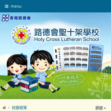
menu
校園相簿
篩選