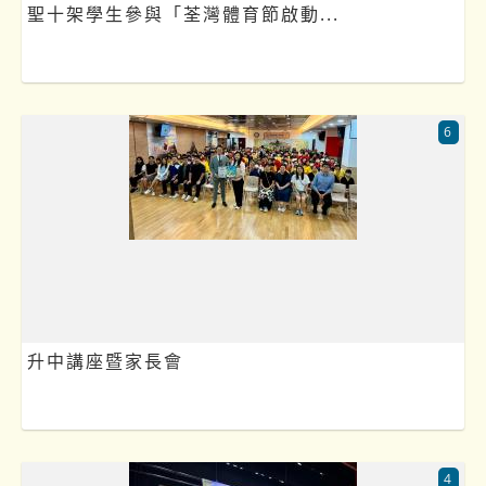
聖十架學生參與「荃灣體育節啟動...
6
升中講座暨家長會
4