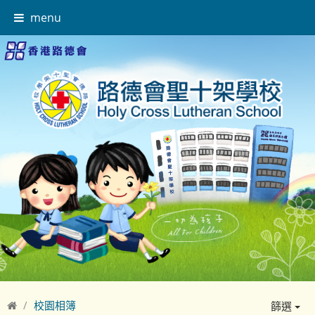
menu
校園相簿
篩選