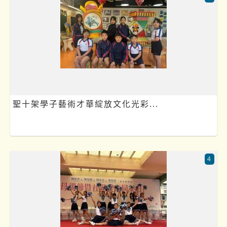
聖十架學子藝術才華綻放文化光彩...
4