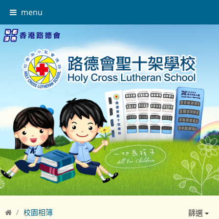
menu
校園相簿
篩選