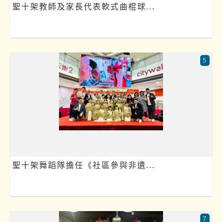
聖十架教師及家長代表軟式曲棍球...
5
聖十架舞蹈隊擔任《社區參與非遺...
7