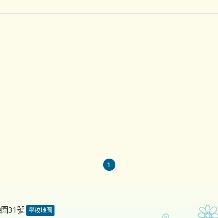
1
德圍31號
學校地圖