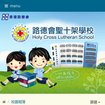
menu
校園相簿
篩選