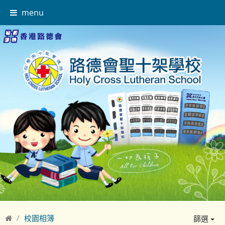
menu
校園相簿
篩選