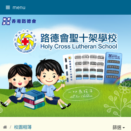
menu
校園相簿
篩選