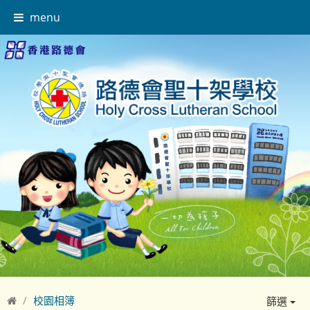
menu
校園相簿
篩選