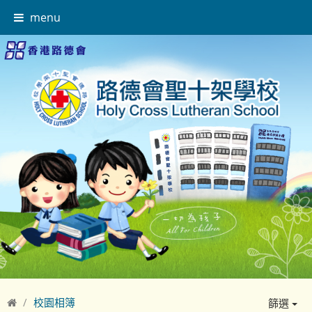
menu
校園相簿
篩選