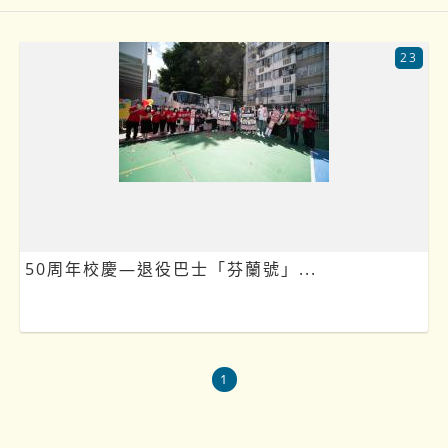
23
50周年校慶—退役巴士「芬蘭號」...
1