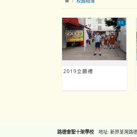
校園相簿
50
2019立願禮
路德會聖十架學校
地址: 新界荃灣路