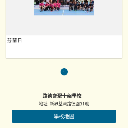
芬蘭日
1
路德會聖十架學校
地址: 新界荃灣路德圍31號
學校地圖