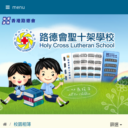
menu
校園相簿
篩選