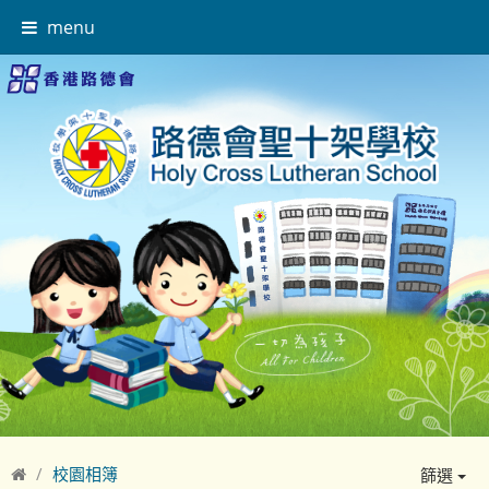
menu
校園相簿
篩選