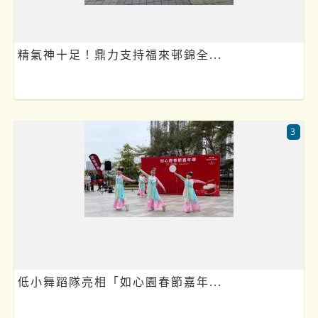
精氣神十足！鼎力支持福來邨錦全...
3
低小舞蹈隊亮相「如心園春節嘉年...