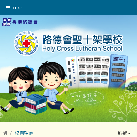
menu
校園相簿
篩選