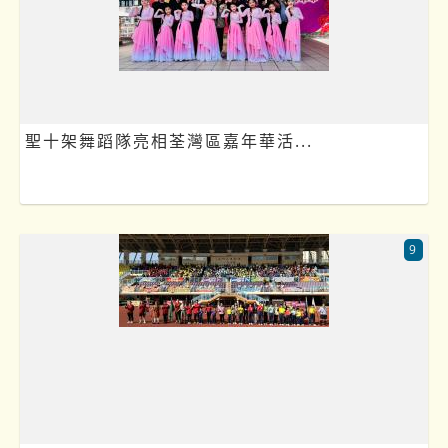
聖十架舞蹈隊亮相荃灣區嘉年華活...
9