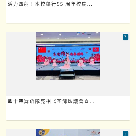
活力四射！本校舉行55 周年校慶...
7
聖十架舞蹈隊亮相《荃灣區議會喜...
2