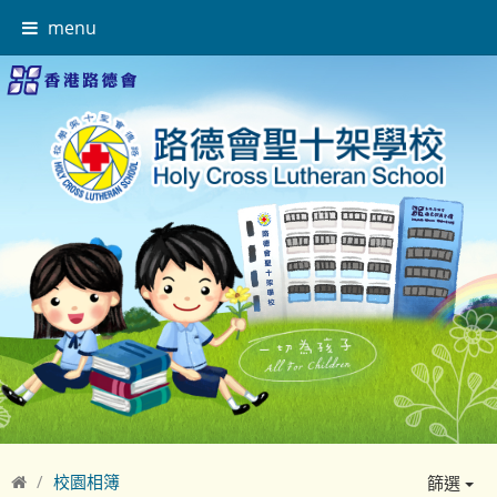
menu
校園相簿
篩選