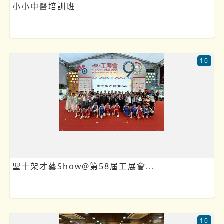
小小中醫培訓班
10
聖十架才藝Show@第58屆工展會...
10