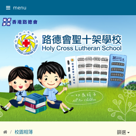
menu
校園相簿
篩選