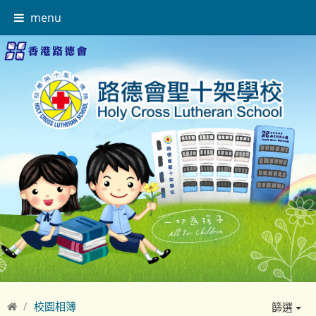
menu
校園相簿
篩選