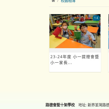
校園相簿
14
23-24年度 小一提燈會暨
小一家長...
路德會聖十架學校
地址: 新界荃灣路