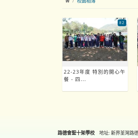
校園相簿
82
22-23年度 特別的開心午
餐 - 四...
路德會聖十架學校
地址: 新界荃灣路