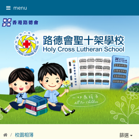
menu
校園相簿
篩選