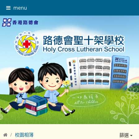
menu
校園相簿
篩選