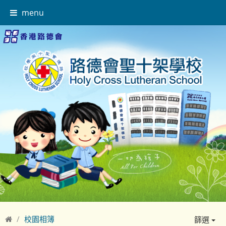
menu
校園相簿
篩選