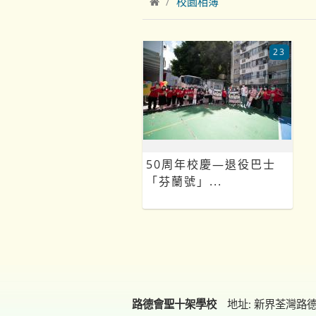
校園相簿
23
50周年校慶—退役巴士
「芬蘭號」...
路德會聖十架學校
地址: 新界荃灣路