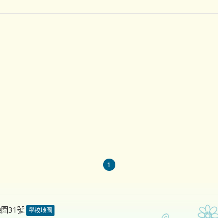
1
德圍31號
學校地圖