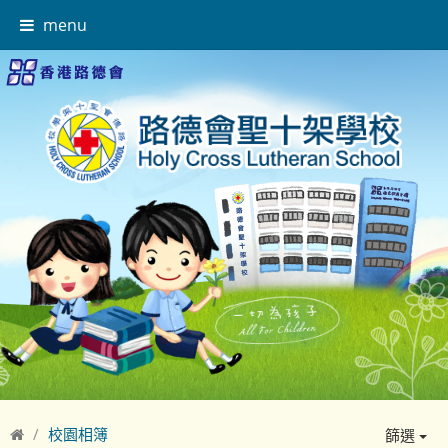
menu
校園相簿
篩選