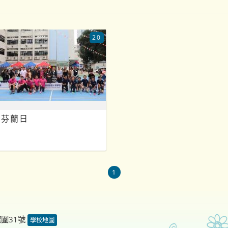
20
芬蘭日
1
德圍31號
學校地圖