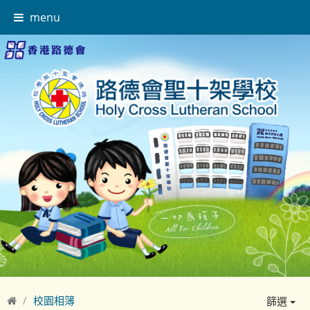
menu
校園相簿
篩選